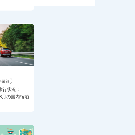
事業部
旅行状況：
 ①8月の国内宿泊