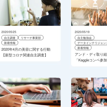
2020/05/25
2020/05/19
自主調査
リサーチ事業部
自主勉強会
新着情報
データインテリジェン
新着情報
2020年4月の美容に関する行動
アンド・ディ取り
【新型コロナ関連自主調査】
「Kaggleコンペ参