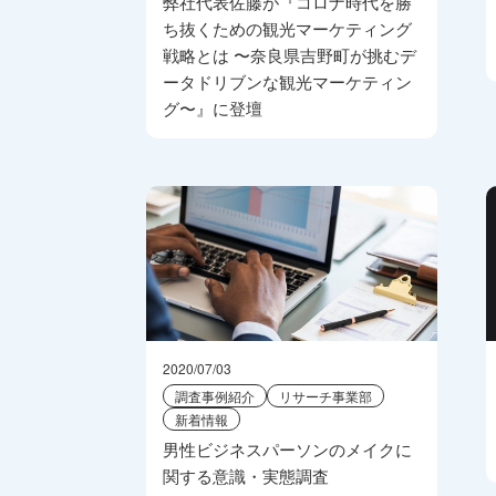
弊社代表佐藤が『コロナ時代を勝
ち抜くための観光マーケティング
戦略とは 〜奈良県吉野町が挑むデ
ータドリブンな観光マーケティン
グ〜』に登壇
2020/07/03
調査事例紹介
リサーチ事業部
新着情報
男性ビジネスパーソンのメイクに
関する意識・実態調査