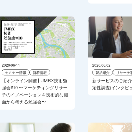
2020/06/11
2020/06/02
セミナー情報
新着情報
製品紹介
リサーチ
【オンライン開催】JMRX技術勉
新サービスのご紹
強会#10 〜マーケティングリサー
定性調査(インタビュ
チのイノベーションを技術的な側
面から考える勉強会〜