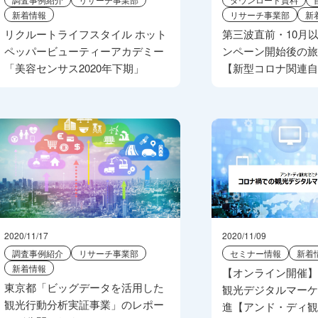
新着情報
リサーチ事業部
新
リクルートライフスタイル ホット
第三波直前・10月以降
ペッパービューティーアカデミー
ンペーン開始後の
「美容センサス2020年下期」
【新型コロナ関連
2020/11/17
2020/11/09
調査事例紹介
リサーチ事業部
セミナー情報
新着
新着情報
【オンライン開催
東京都「ビッグデータを活用した
観光デジタルマー
観光行動分析実証事業」のレポー
進【アンド・ディ