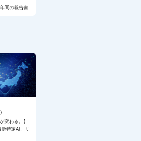
７年間の報告書
チが変わる。】
資源特定AI」リ