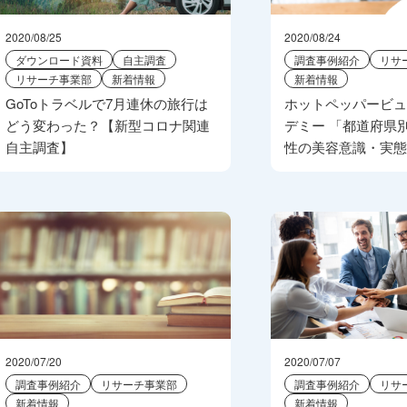
2020/08/25
2020/08/24
ダウンロード資料
自主調査
調査事例紹介
リサ
リサーチ事業部
新着情報
新着情報
GoToトラベルで7月連休の旅行は
ホットペッパービ
どう変わった？【新型コロナ関連
デミー 「都道府県別
自主調査】
性の美容意識・実
2020/07/20
2020/07/07
調査事例紹介
リサーチ事業部
調査事例紹介
リサ
新着情報
新着情報