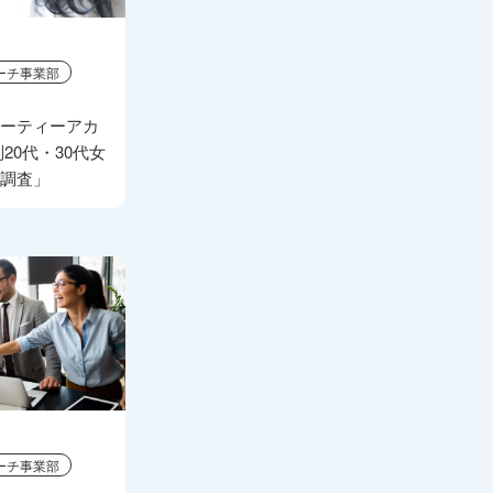
ーチ事業部
ューティーアカ
20代・30代女
態調査」
ーチ事業部