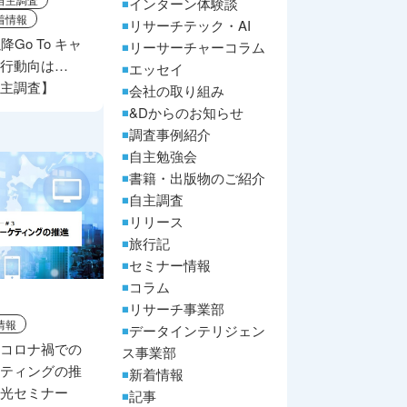
インターン体験談
着情報
リサーチテック・AI
Go To キャ
リーサーチャーコラム
旅行動向は…
エッセイ
自主調査】
会社の取り組み
&Dからのお知らせ
調査事例紹介
自主勉強会
書籍・出版物のご紹介
自主調査
リリース
旅行記
セミナー情報
コラム
リサーチ事業部
情報
データインテリジェン
】コロナ禍での
ス事業部
ケティングの推
新着情報
観光セミナー
記事