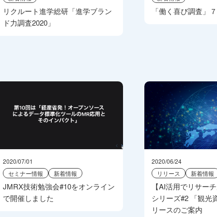
リクルート進学総研「進学ブラン
「働く喜び調査」
ド力調査2020」
2020/07/01
2020/06/24
セミナー情報
新着情報
リリース
新着情報
JMRX技術勉強会#10をオンライン
【AI活用でリサー
で開催しました
シリーズ#2 「観光
リースのご案内