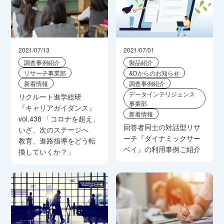
2021/07/13
2021/07/01
調査事例紹介
製品紹介
リサーチ事業部
&Dからのお知らせ
新着情報
調査事例紹介
データインテリジェンス
リクルート進学総研
事業部
『キャリアガイダンス』
新着情報
vol.438 「コロナを超え、
回答者同士の対話型リサ
いざ、次のステージへ
ーチ『ダイナミックサー
教育、進路指導をどう転
ベイ』の利用事例ご紹介
換していくか？」