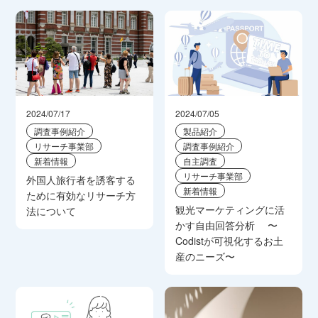
2024/07/17
2024/07/05
調査事例紹介
製品紹介
リサーチ事業部
調査事例紹介
新着情報
自主調査
リサーチ事業部
外国人旅行者を誘客する
新着情報
ために有効なリサーチ方
観光マーケティングに活
法について
かす自由回答分析 〜
Codistが可視化するお土
産のニーズ〜